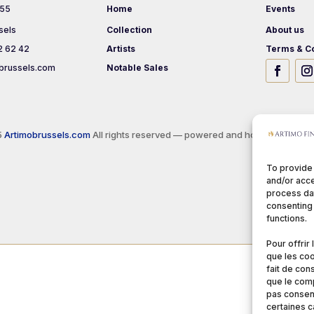
 55
Home
Events
sels
Collection
About us
2 62 42
Artists
Terms & Co
brussels.com
Notable Sales
5
Artimobrussels.com
All rights reserved — powered and hosted by
jarvi
To provide
and/or acce
process dat
consenting 
functions.
Pour offrir
que les coo
fait de con
que le comp
pas consent
certaines c