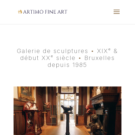
Galerie de sculptures
•
XIXᵉ &
début XXᵉ siècle
•
Bruxelles
depuis 1985