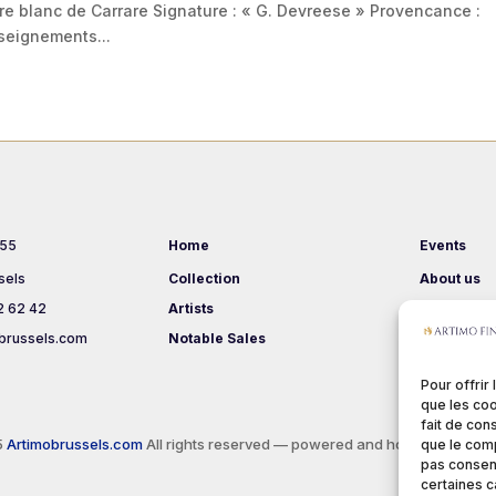
re blanc de Carrare Signature : « G. Devreese » Provencance :
nseignements...
 55
Home
Events
sels
Collection
About us
2 62 42
Artists
Terms & Co
brussels.com
Notable Sales
Pour offrir
que les coo
fait de con
5
Artimobrussels.com
All rights reserved — powered and hosted by
jarvi
que le comp
pas consent
certaines c