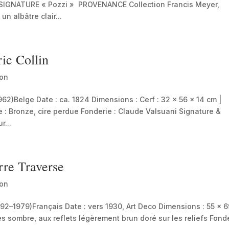
 SIGNATURE « Pozzi » PROVENANCE Collection Francis Meyer,
 albâtre clair...
ic Collin
ion
2)Belge Date : ca. 1824 Dimensions : Cerf : 32 × 56 × 14 cm |
 : Bronze, cire perdue Fonderie : Claude Valsuani Signature &
r...
rre Traverse
ion
–1979)Français Date : vers 1930, Art Deco Dimensions : 55 × 6
ès sombre, aux reflets légèrement brun doré sur les reliefs Fonde