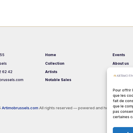
 55
Home
Events
sels
Collection
About us
2 62 42
Artists
Terms & Co
brussels.com
Notable Sales
Pour offrir
que les coo
fait de con
que le comp
5
Artimobrussels.com
All rights reserved — powered and hosted by
jarvi
pas consent
certaines c