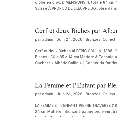
globe en onyx DIMENSIONS H. totale 84 cm
Suisse À PROPOS DE L’ŒUVRE Sculptée dans un
Cerf et deux Biches par Albér
par
admin
|
Juin 24, 2026
|
Bronzes
,
Collect
Cerf et deux Biches ALBÉRIC COLLIN (1886–196
Biches : 30 × 85 × 14 cm Matière & Technique
Cachet : « Albéric Collin » | Cachet du fondeu
La Femme et l’Enfant par Pie
par
admin
|
Juin 24, 2026
|
Bronzes
,
Collect
LA FEMME ET L’ENFANT PIERRE TRAVERSE (1892
24 cm Matière : Bronze à patine brun-vert tr