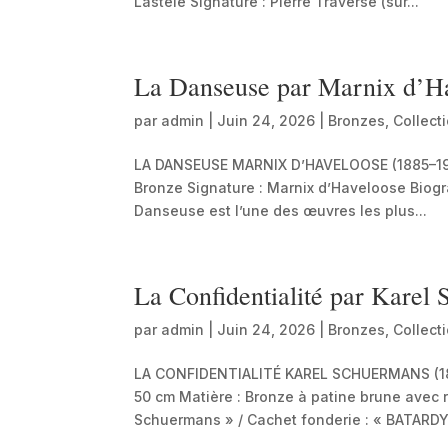
Lastele Signature : Pierre Traverse (sur...
La Danseuse par Marnix d’H
par
admin
|
Juin 24, 2026
|
Bronzes
,
Collect
LA DANSEUSE MARNIX D’HAVELOOSE (1885–1973)
Bronze Signature : Marnix d’Haveloose Biogr
Danseuse est l’une des œuvres les plus...
La Confidentialité par Karel
par
admin
|
Juin 24, 2026
|
Bronzes
,
Collect
LA CONFIDENTIALITÉ KAREL SCHUERMANS (1869
50 cm Matière : Bronze à patine brune avec re
Schuermans » / Cachet fonderie : « BATARDY