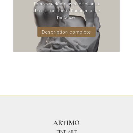
l’oeuvre célèbre avec émotion la
chaleur humaine et l’innocence de
l’enfance.
Description complète
ARTIMO
FINE ART