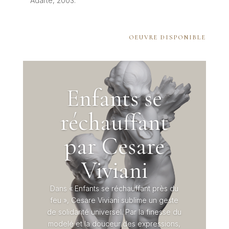
Adarte, 2003.
OEUVRE DISPONIBLE
Enfants se
réchauffant
par Cesare
Viviani
Dans « Enfants se réchauffant près du
feu », Cesare Viviani sublime un geste
de solidarité universel. Par la finesse du
modelé et la douceur des expressions,