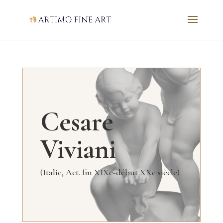
Cesare
Viviani
(Italie, Act. fin XIXe-début XXe siècle)