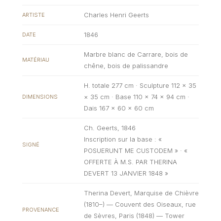
Charles Henri Geerts
ARTISTE
1846
DATE
Marbre blanc de Carrare, bois de
MATÉRIAU
chêne, bois de palissandre
H. totale 277 cm · Sculpture 112 × 35
× 35 cm · Base 110 × 74 × 94 cm ·
DIMENSIONS
Dais 167 × 60 × 60 cm
Ch. Geerts, 1846
Inscription sur la base : «
SIGNÉ
POSUERUNT ME CUSTODEM » · «
OFFERTE À M.S. PAR THERINA
DEVERT 13 JANVIER 1848 »
Therina Devert, Marquise de Chièvre
(1810–) — Couvent des Oiseaux, rue
PROVENANCE
de Sèvres, Paris (1848) — Tower