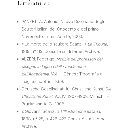
Littérature :
PANZETTA, Antonio. Nuovo Dizionario degli
Scultori Italiani dell’Ottocento e del primo
Novecento. Turin : Adarte, 2003.
« La morte dello scultore Scanzi. »
La Tribuna
,
1915, n° 113. Consulté sur Internet Archive.
ALZERI, Federigo.
Notizie dei professori del
disegno in Liguria dalla fondazione
dell’Accademia
. Vol. III. Gênes : Tipografia di
Luigi Sambolino, 1869.
Deutsche Gesellschaft für Christliche Kunst.
Die
Christliche Kunst
. Vol. IV, 1907–1908. Munich : F.
Bruckmann A.-G., 1908.
« Giovanni Scanzi. »
L’Illustrazione Italiana
,
1898, n° 25, p. 426–427. Consulté sur Internet
Archive.