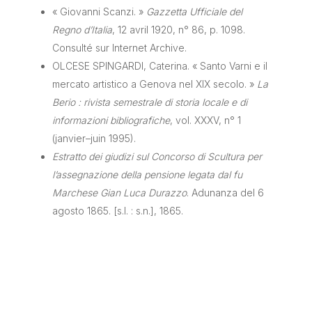
« Giovanni Scanzi. »
Gazzetta Ufficiale del
Regno d’Italia
, 12 avril 1920, n° 86, p. 1098.
Consulté sur Internet Archive.
OLCESE SPINGARDI, Caterina. « Santo Varni e il
mercato artistico a Genova nel XIX secolo. »
La
Berio : rivista semestrale di storia locale e di
informazioni bibliografiche
, vol. XXXV, n° 1
(janvier–juin 1995).
Estratto dei giudizi sul Concorso di Scultura per
l’assegnazione della pensione legata dal fu
Marchese Gian Luca Durazzo
. Adunanza del 6
agosto 1865. [s.l. : s.n.], 1865.