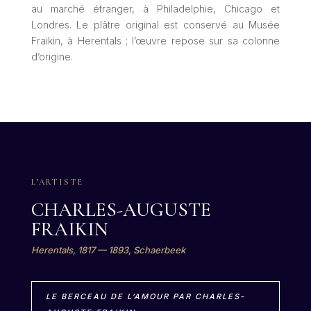
au marché étranger, à Philadelphie, Chicago et
Londres. Le plâtre original est conservé au Musée
Fraikin, à Herentals ; l’œuvre repose sur sa colonne
d’origine.
L’ARTISTE
CHARLES-AUGUSTE
FRAIKIN
Herentals, 1817 — 1893, Schaerbeek
LE BERCEAU DE L’AMOUR PAR CHARLES-