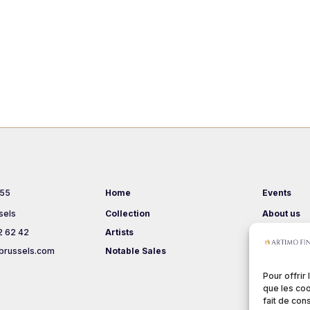
 55
Home
Events
sels
Collection
About us
2 62 42
Artists
Terms & Co
brussels.com
Notable Sales
Pour offrir
que les coo
fait de con