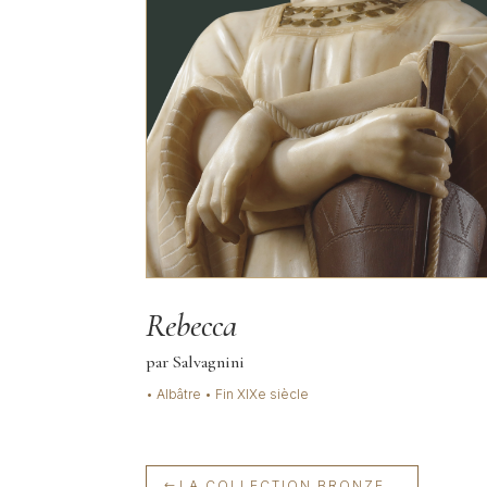
Rebecca
par Salvagnini
• Albâtre • Fin XIXe siècle
LA COLLECTION BRONZE