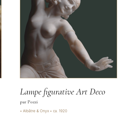
Lampe figurative Art Deco
par Pozzi
• Albâtre & Onyx • ca. 1920