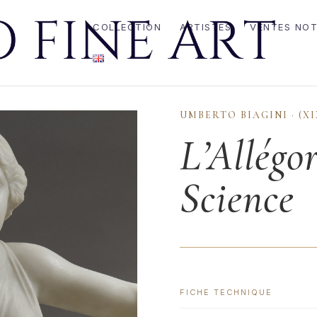
COLLECTION
ARTISTES
VENTES NOT
UMBERTO BIAGINI · (XI
L’Allégor
Science
FICHE TECHNIQUE