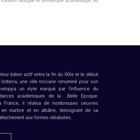
tradition antique et esthétique académique du
eur italien actif entre la fin du XIXe et le début
e Volterra, une ville toscane renommé pour son
développa un style marqué par l’influence du
ndances académiques de la Belle Epoque.
et la France, il réalisa de nombreuses oeuvres
s en marbre et en albâtre, témoignant de sa
 attachement aux formes idéalisées.