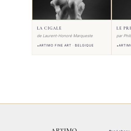
LA CIGALE
LE PR
de Laurent-Honoré Marqueste
par Phi
•
•
ARTIMO FINE ART · BELGIQUE
ARTIM
VOIR DETAILS
VO
ARTIMO