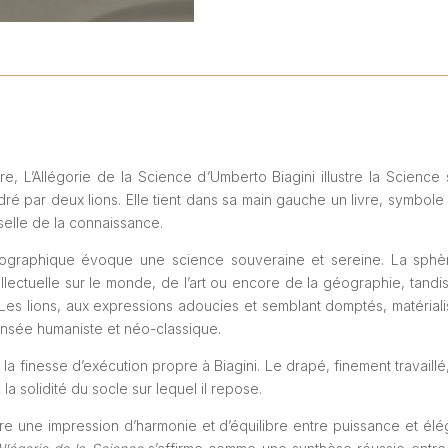
, L’Allégorie de la Science d’Umberto Biagini illustre la Science
é par deux lions. Elle tient dans sa main gauche un livre, symbole 
rselle de la connaissance.
ographique évoque une science souveraine et sereine. La sphèr
lectuelle sur le monde, de l’art ou encore de la géographie, tandis 
es lions, aux expressions adoucies et semblant domptés, matérialis
pensée humaniste et néo-classique.
 la finesse d’exécution propre à Biagini. Le drapé, finement travaill
la solidité du socle sur lequel il repose.
e une impression d’harmonie et d’équilibre entre puissance et éléga