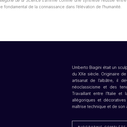
’Allégorie de la Science
s’affirme comme une synthèse réussie entre 
ôle fondamental de la connaissance dans l’élévation de l’humanité.
Umberto Biagini était un sculpt
du XXe siècle. Originaire d
artisanat de l’albâtre, il 
néoclassicisme et des te
Travaillant entre l’Italie 
allégoriques et décorative
maîtrise technique et de son