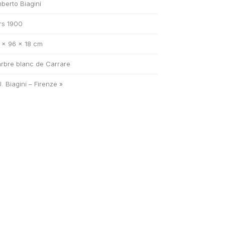
berto Biagini
rs 1900
 × 96 × 18 cm
rbre blanc de Carrare
U. Biagini – Firenze »