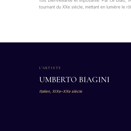
fois bienveillante et imposante. Par ce biais,
l
tournant du XXe siècle, mettant en lumière le r
L’ARTISTE
UMBERTO BIAGINI
Italien, XIXe–XXe siècle