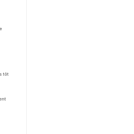
ne
s tôt
ent