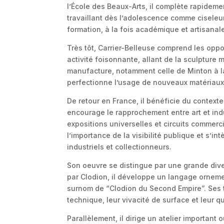
l’École des Beaux-Arts, il complète rapidem
travaillant dès l’adolescence comme ciseleu
formation, à la fois académique et artisanal
Très tôt, Carrier-Belleuse comprend les oppor
activité foisonnante, allant de la sculpture
manufacture, notamment celle de Minton à la 
perfectionne l’usage de nouveaux matériaux 
De retour en France, il bénéficie du context
encourage le rapprochement entre art et indus
expositions universelles et circuits commerci
l’importance de la visibilité publique et s’in
industriels et collectionneurs.
Son oeuvre se distingue par une grande divers
par Clodion, il développe un langage ornement
surnom de “Clodion du Second Empire”. Ses ter
technique, leur vivacité de surface et leur q
Parallèlement, il dirige un atelier important