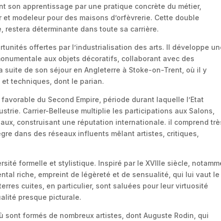
ent son apprentissage par une pratique concrète du métier,
r et modeleur pour des maisons d’orfèvrerie. Cette double
e, restera déterminante dans toute sa carrière.
tunités offertes par l’industrialisation des arts. Il développe u
 monumentale aux objets décoratifs, collaborant avec des
suite de son séjour en Angleterre à Stoke-on-Trent, où il y
et techniques, dont le parian.
e favorable du Second Empire, période durant laquelle l’Etat
trie. Carrier-Belleuse multiplie les participations aux Salons,
aux, construisant une réputation internationale. il comprend trè
tègre dans des réseaux influents mêlant artistes, critiques,
ité formelle et stylistique. Inspiré par le XVIIIe siècle, notamm
al riche, empreint de légèreté et de sensualité, qui lui vaut le
res cuites, en particulier, sont saluées pour leur virtuosité
ualité presque picturale.
 où sont formés de nombreux artistes, dont Auguste Rodin, qui